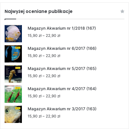
Najwyżej oceniane publikacje
Magazyn Akwarium nr 1/2018 (167)
Zakres
15,90
zł
–
22,90
zł
cen:
od
Magazyn Akwarium nr 6/2017 (166)
15,90 zł
Zakres
15,90
zł
–
22,90
zł
do
cen:
22,90 zł
od
Magazyn Akwarium nr 5/2017 (165)
15,90 zł
Zakres
15,90
zł
–
22,90
zł
do
cen:
22,90 zł
od
Magazyn Akwarium nr 4/2017 (164)
15,90 zł
Zakres
15,90
zł
–
22,90
zł
do
cen:
22,90 zł
od
Magazyn Akwarium nr 3/2017 (163)
15,90 zł
Zakres
15,90
zł
–
22,90
zł
do
cen:
22,90 zł
od