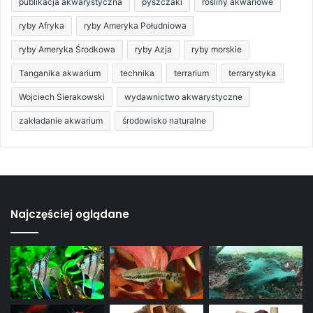
publikacja akwarystyczna
pyszczaki
rośliny akwariowe
ryby Afryka
ryby Ameryka Południowa
ryby Ameryka Środkowa
ryby Azja
ryby morskie
Tanganika akwarium
technika
terrarium
terrarystyka
Wojciech Sierakowski
wydawnictwo akwarystyczne
zakładanie akwarium
środowisko naturalne
Najczęściej oglądane