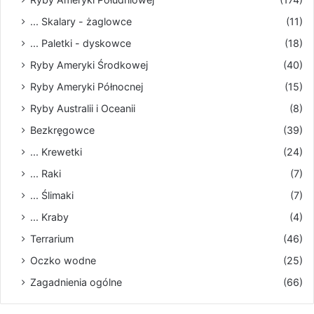
... Skalary - żaglowce
(11)
... Paletki - dyskowce
(18)
Ryby Ameryki Środkowej
(40)
Ryby Ameryki Północnej
(15)
Ryby Australii i Oceanii
(8)
Bezkręgowce
(39)
... Krewetki
(24)
... Raki
(7)
... Ślimaki
(7)
... Kraby
(4)
Terrarium
(46)
Oczko wodne
(25)
Zagadnienia ogólne
(66)