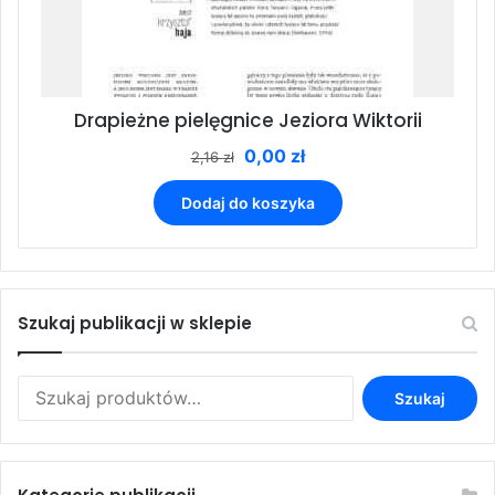
Drapieżne pielęgnice Jeziora Wiktorii
Pierwotna
Aktualna
0,00
zł
2,16
zł
cena
cena
wynosiła:
wynosi:
Dodaj do koszyka
2,16 zł.
0,00 zł.
Szukaj publikacji w sklepie
Szukaj:
Szukaj