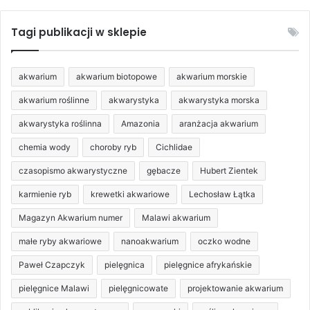
15,90 zł
do
Tagi publikacji w sklepie
22,90 zł
akwarium
akwarium biotopowe
akwarium morskie
akwarium roślinne
akwarystyka
akwarystyka morska
akwarystyka roślinna
Amazonia
aranżacja akwarium
chemia wody
choroby ryb
Cichlidae
czasopismo akwarystyczne
gębacze
Hubert Zientek
karmienie ryb
krewetki akwariowe
Lechosław Łątka
Magazyn Akwarium numer
Malawi akwarium
małe ryby akwariowe
nanoakwarium
oczko wodne
Paweł Czapczyk
pielęgnica
pielęgnice afrykańskie
pielęgnice Malawi
pielęgnicowate
projektowanie akwarium