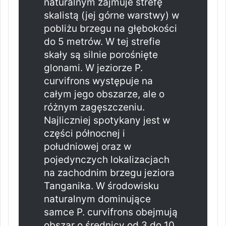
naturalnym zajmuje strefę
skalistą (jej górne warstwy) w
pobliżu brzegu na głębokości
do 5 metrów. W tej strefie
skały są silnie porośnięte
glonami. W jeziorze P.
curvifrons występuje na
całym jego obszarze, ale o
różnym zagęszczeniu.
Najliczniej spotykany jest w
części północnej i
południowej oraz w
pojedynczych lokalizacjach
na zachodnim brzegu jeziora
Tanganika. W środowisku
naturalnym dominujące
samce P. curvifrons obejmują
obszar o średnicy od 3 do 10