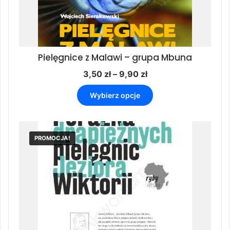
Pielęgnice z Malawi – grupa Mbuna
Zakres
3,50
zł
–
9,90
zł
cen:
Ten
od
Wybierz opcje
produkt
3,50 zł
ma
do
wiele
9,90 zł
wariantów.
PROMOCJA!
Opcje
można
wybrać
na
stronie
produktu