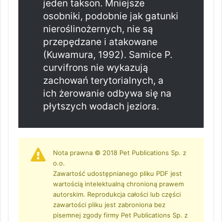
jeden takson. Mniejsze
osobniki, podobnie jak gatunki
nieroślinożernych, nie są
przepędzane i atakowane
(Kuwamura, 1992). Samice P.
curvifrons nie wykazują
zachowań terytorialnych, a
ich żerowanie odbywa się na
płytszych wodach jeziora.
Nota prawna © 2018 Pet Publications Sp. z
o.o.
Zawartość udostępnianego pliku PDF jest
wartością intelektualną chronioną prawem
autorskim. Reprodukcja całości lub części
zawartości pliku jest zabroniona bez
pisemnej zgody firmy Pet Publications Sp. z