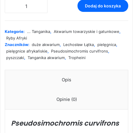
ilość
Dodaj do koszyka
Pseudosimochromis
curvifrons
Kategorie:
... Tanganika
,
Akwarium towarzyskie i gatunkowe
,
Ryby Afryki
Znaczników:
duże akwarium
,
Lechosław Łątka
,
pielęgnica
,
pielęgnice afrykańskie
,
Pseudosimochromis curvifrons
,
pyszczaki
,
Tanganika akwarium
,
Tropheini
Opis
Opinie (0)
Pseudosimochromis curvifrons