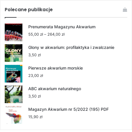
Polecane publikacje
Prenumerata Magazynu Akwarium
Zakres
55,00
zł
–
264,00
zł
cen:
od
Glony w akwarium: profilaktyka i zwalczanie
55,00 zł
3,50
zł
do
264,00 zł
Pierwsze akwarium morskie
23,00
zł
ABC akwarium naturalnego
3,50
zł
Magazyn Akwarium nr 5/2022 (195) PDF
15,90
zł