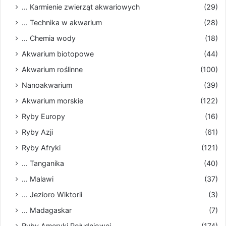
... Karmienie zwierząt akwariowych
(29)
... Technika w akwarium
(28)
... Chemia wody
(18)
Akwarium biotopowe
(44)
Akwarium roślinne
(100)
Nanoakwarium
(39)
Akwarium morskie
(122)
Ryby Europy
(16)
Ryby Azji
(61)
Ryby Afryki
(121)
... Tanganika
(40)
... Malawi
(37)
... Jezioro Wiktorii
(3)
... Madagaskar
(7)
Ryby Ameryki Południowej
(174)