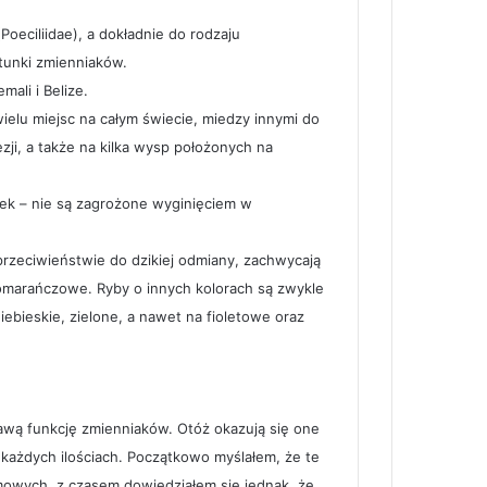
Poeciliidae), a dokładnie do rodzaju
atunki zmienniaków.
ali i Belize.
ielu miejsc na całym świecie, miedzy innymi do
ezji, a także na kilka wysp położonych na
ek – nie są zagrożone wyginięciem w
rzeciwieństwie do dzikiej odmiany, zachwycają
pomarańczowe. Ryby o innych kolorach są zwykle
iebieskie, zielone, a nawet na fioletowe oraz
wą funkcję zmienniaków. Otóż okazują się one
każdych ilościach. Początkowo myślałem, że te
mowych, z czasem dowiedziałem się jednak, że