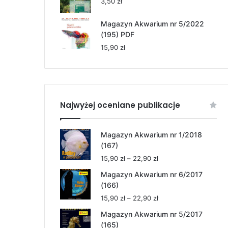
3,50
zł
Magazyn Akwarium nr 5/2022
(195) PDF
15,90
zł
Najwyżej oceniane publikacje
Magazyn Akwarium nr 1/2018
(167)
Zakres
15,90
zł
–
22,90
zł
cen:
Magazyn Akwarium nr 6/2017
od
(166)
15,90 zł
Zakres
15,90
zł
–
22,90
zł
do
cen:
22,90 zł
Magazyn Akwarium nr 5/2017
od
(165)