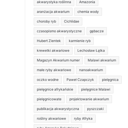
akwarystyka roślinna
Amazonia
aranżacja akwarium
chemia wody
choroby ryb
Cichlidae
czasopismo akwarystyczne
gębacze
Hubert Zientek
karmienie ryb
krewetki akwariowe
Lechosław Łątka
Magazyn Akwarium numer
Malawi akwarium
małe ryby akwariowe
nanoakwarium
oczko wodne
Paweł Czapczyk
pielęgnica
pielęgnice afrykańskie
pielęgnice Malawi
pielęgnicowate
projektowanie akwarium
publikacja akwarystyczna
pyszczaki
rośliny akwariowe
ryby Afryka