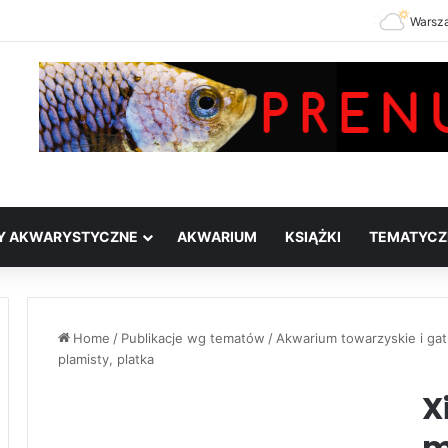
Warsz
Y AKWARYSTYCZNE
AKWARIUM
KSIĄŻKI
TEMATYCZ
Home
/
Publikacje wg tematów
/
Akwarium towarzyskie i g
plamisty, platka
X