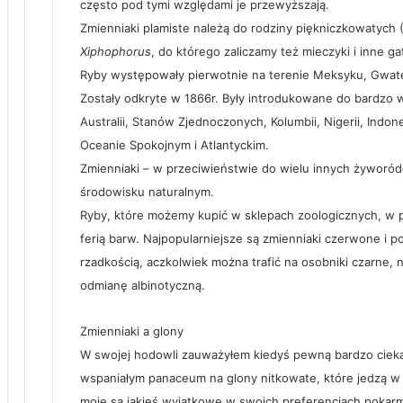
często pod tymi względami je przewyższają.
Zmienniaki plamiste należą do rodziny piękniczkowatych (
Xiphophorus
, do którego zaliczamy też mieczyki i inne g
Ryby występowały pierwotnie na terenie Meksyku, Gwatem
Zostały odkryte w 1866r. Były introdukowane do bardzo w
Australii, Stanów Zjednoczonych, Kolumbii, Nigerii, Indon
Oceanie Spokojnym i Atlantyckim.
Zmienniaki – w przeciwieństwie do wielu innych żyworód
środowisku naturalnym.
Ryby, które możemy kupić w sklepach zoologicznych, w p
ferią barw. Najpopularniejsze są zmienniaki czerwone i 
rzadkością, aczkolwiek można trafić na osobniki czarne, n
odmianę albinotyczną.
Zmienniaki a glony
W swojej hodowli zauważyłem kiedyś pewną bardzo cieka
wspaniałym panaceum na glony nitkowate, które jedzą w 
moje są jakieś wyjątkowe w swoich preferencjach pokar