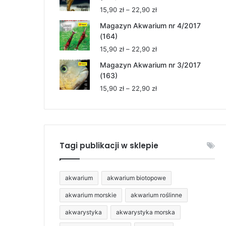
15,90 zł
Zakres
15,90
zł
–
22,90
zł
do
cen:
22,90 zł
Magazyn Akwarium nr 4/2017
od
(164)
15,90 zł
Zakres
15,90
zł
–
22,90
zł
do
cen:
22,90 zł
Magazyn Akwarium nr 3/2017
od
(163)
15,90 zł
Zakres
15,90
zł
–
22,90
zł
do
cen:
22,90 zł
od
15,90 zł
do
22,90 zł
Tagi publikacji w sklepie
akwarium
akwarium biotopowe
akwarium morskie
akwarium roślinne
akwarystyka
akwarystyka morska