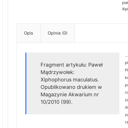
pla
Xip
Opis
Opinie (0)
…
p
Fragment artykułu: Paweł
P
Mądrzywołek:
k
Xiphophorus maculatus.
p
Opublikowano drukiem w
r
Magazynie Akwarium nr
z
10/2010 (99).
d
z
r