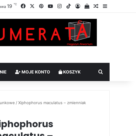
℃
Facebook
X
Pinterest
YouTube
Instagram
TikTok
19
Zaloguj
Sprawdź swój kosz
Losowy artykuł
Sidebar
awa
Szukaj
NIE
MOJE KONTO
KOSZYK
atunkowe
/
Xiphophorus maculatus – zmienniak
iphophorus