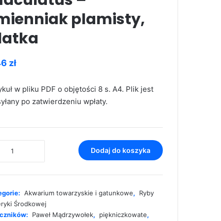
aculatus –
mienniak plamisty,
latka
46
zł
ykuł w pliku PDF o objętości 8 s. A4. Plik jest
yłany po zatwierdzeniu wpłaty.
ć
Dodaj do koszyka
hophorus
ulatus
enniak
egorie:
Akwarium towarzyskie i gatunkowe
,
Ryby
isty,
ryki Środkowej
ka
czników:
Paweł Mądrzywołek
,
piękniczkowate
,