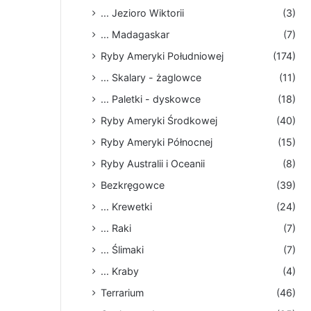
... Jezioro Wiktorii
(3)
... Madagaskar
(7)
Ryby Ameryki Południowej
(174)
... Skalary - żaglowce
(11)
... Paletki - dyskowce
(18)
Ryby Ameryki Środkowej
(40)
Ryby Ameryki Północnej
(15)
Ryby Australii i Oceanii
(8)
Bezkręgowce
(39)
... Krewetki
(24)
... Raki
(7)
... Ślimaki
(7)
... Kraby
(4)
Terrarium
(46)