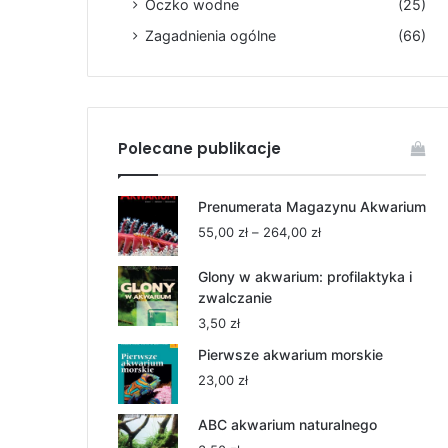
Oczko wodne
(25)
Zagadnienia ogólne
(66)
Polecane publikacje
Prenumerata Magazynu Akwarium
Zakres
55,00
zł
–
264,00
zł
cen:
od
Glony w akwarium: profilaktyka i
55,00 zł
zwalczanie
do
3,50
zł
264,00 zł
Pierwsze akwarium morskie
23,00
zł
ABC akwarium naturalnego