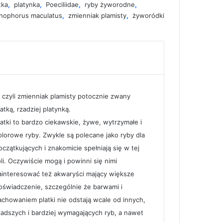
tka
,
platynka
,
Poeciliidae
,
ryby żyworodne
,
hophorus maculatus
,
zmienniak plamisty
,
żyworódki
 czyli zmienniak plamisty potocznie zwany
latką, rzadziej platynką.
latki to bardzo ciekawskie, żywe, wytrzymałe i
olorowe ryby. Zwykle są polecane jako ryby dla
oczątkujących i znakomicie spełniają się w tej
oli. Oczywiście mogą i powinni się nimi
ainteresować też akwaryści mający większe
oświadczenie, szczególnie że barwami i
achowaniem platki nie odstają wcale od innych,
zadszych i bardziej wymagających ryb, a nawet