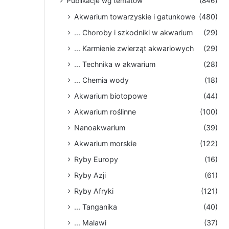
Publikacje wg tematów
(846)
Akwarium towarzyskie i gatunkowe
(480)
... Choroby i szkodniki w akwarium
(29)
... Karmienie zwierząt akwariowych
(29)
... Technika w akwarium
(28)
... Chemia wody
(18)
Akwarium biotopowe
(44)
Akwarium roślinne
(100)
Nanoakwarium
(39)
Akwarium morskie
(122)
Ryby Europy
(16)
Ryby Azji
(61)
Ryby Afryki
(121)
... Tanganika
(40)
... Malawi
(37)