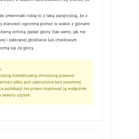
 zmienniaki robią to z taką zaciętością, że z
iej stanowić ogromną pomoc w walce z glonami
równą ochotą zjadać glony (tak samo, jak nie
wej i zalecanej głodówce lub chwilowym
ezmą się za glony.
o.
tością intelektualną chronioną prawem
artości pliku jest zabroniona bez pisemnej
rca publikacji ma prawo kopiować ją wyłącznie
a własny użytek.