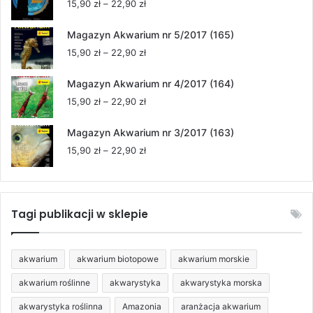
Zakres
15,90
zł
–
22,90
zł
do
cen:
22,90 zł
od
Magazyn Akwarium nr 5/2017 (165)
15,90 zł
Zakres
15,90
zł
–
22,90
zł
do
cen:
22,90 zł
od
Magazyn Akwarium nr 4/2017 (164)
15,90 zł
Zakres
15,90
zł
–
22,90
zł
do
cen:
22,90 zł
od
Magazyn Akwarium nr 3/2017 (163)
15,90 zł
Zakres
15,90
zł
–
22,90
zł
do
cen:
22,90 zł
od
15,90 zł
do
Tagi publikacji w sklepie
22,90 zł
akwarium
akwarium biotopowe
akwarium morskie
akwarium roślinne
akwarystyka
akwarystyka morska
akwarystyka roślinna
Amazonia
aranżacja akwarium