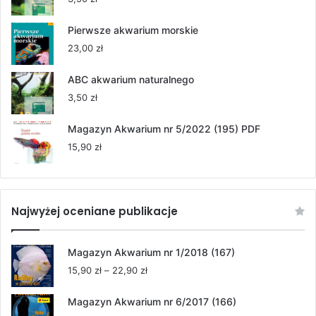
do
264,00 zł
Pierwsze akwarium morskie
23,00
zł
ABC akwarium naturalnego
3,50
zł
Magazyn Akwarium nr 5/2022 (195) PDF
15,90
zł
Najwyżej oceniane publikacje
Magazyn Akwarium nr 1/2018 (167)
Zakres
15,90
zł
–
22,90
zł
cen:
od
Magazyn Akwarium nr 6/2017 (166)
15,90 zł