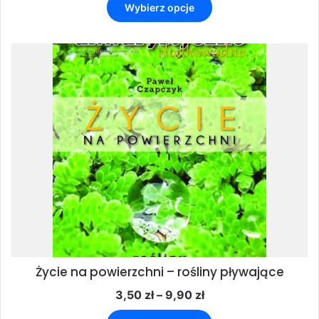
od
Wybierz opcje
produkt
3,50 zł
ma
do
wiele
9,90 zł
wariantów.
Opcje
można
wybrać
na
stronie
produktu
Życie na powierzchni – rośliny pływające
Zakres
3,50
zł
–
9,90
zł
cen:
Ten