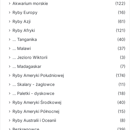
Akwarium morskie
(122)
Ryby Europy
(16)
Ryby Azji
(61)
Ryby Afryki
(121)
... Tanganika
(40)
... Malawi
(37)
... Jezioro Wiktorii
(3)
... Madagaskar
(7)
Ryby Ameryki Południowej
(174)
... Skalary - żaglowce
(11)
... Paletki - dyskowce
(18)
Ryby Ameryki Środkowej
(40)
Ryby Ameryki Północnej
(15)
Ryby Australii i Oceanii
(8)
Bezkręgowce
(39)