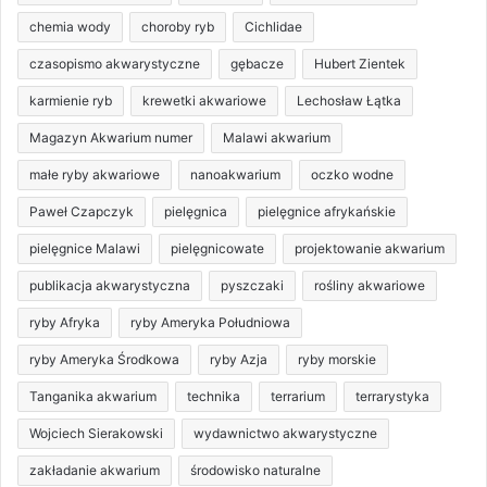
chemia wody
choroby ryb
Cichlidae
czasopismo akwarystyczne
gębacze
Hubert Zientek
karmienie ryb
krewetki akwariowe
Lechosław Łątka
Magazyn Akwarium numer
Malawi akwarium
małe ryby akwariowe
nanoakwarium
oczko wodne
Paweł Czapczyk
pielęgnica
pielęgnice afrykańskie
pielęgnice Malawi
pielęgnicowate
projektowanie akwarium
publikacja akwarystyczna
pyszczaki
rośliny akwariowe
ryby Afryka
ryby Ameryka Południowa
ryby Ameryka Środkowa
ryby Azja
ryby morskie
Tanganika akwarium
technika
terrarium
terrarystyka
Wojciech Sierakowski
wydawnictwo akwarystyczne
zakładanie akwarium
środowisko naturalne