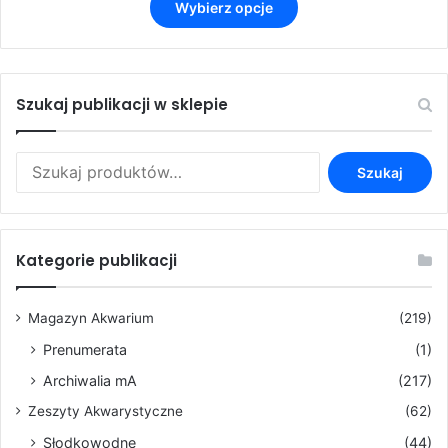
od
Wybierz opcje
produkt
3,50 zł
ma
do
wiele
9,90 zł
wariantów.
Opcje
Szukaj publikacji w sklepie
można
wybrać
Szukaj:
na
Szukaj
stronie
produktu
Kategorie publikacji
Magazyn Akwarium
(219)
Prenumerata
(1)
Archiwalia mA
(217)
Zeszyty Akwarystyczne
(62)
Słodkowodne
(44)