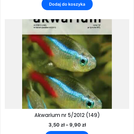
Dodaj do koszyka
Akwarium nr 5/2012 (149)
Zakres
3,50
zł
–
9,90
zł
cen:
Ten