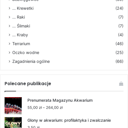
... Krewetki
(24)
... Raki
(7)
... Ślimaki
(7)
... Kraby
(4)
Terrarium
(46)
Oczko wodne
(25)
Zagadnienia ogólne
(66)
Polecane publikacje
Prenumerata Magazynu Akwarium
Zakres
55,00
zł
–
264,00
zł
cen:
od
Glony w akwarium: profilaktyka i zwalczanie
55,00 zł
3,50
zł