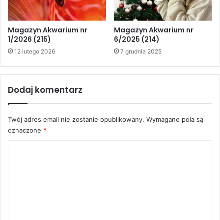
Czytelników na nasze nowe
propozycje odnośnie prenumerat.
Magazyn Akwarium nr
Magazyn Akwarium nr
1/2026 (215)
6/2025 (214)
Na pewno szczególną ofertę
12 lutego 2026
7 grudnia 2025
przedstawia firma Tetra. Są to
szkolenia dla akwarystów w
Dodaj komentarz
zakresie technologii żywienia ryb,
chemii wody czy oczka wodnego.
Twój adres email nie zostanie opublikowany.
Wymagane pola są
Oferta jest tym bardziej
oznaczone
*
atrakcyjna, że wiąże się z pobytem
K
w ekskluzywnym hotelu.
o
W tym miesiącu również firma
m
MHK dołącza własne prezenty do
e
prenumeraty.
n
Obu naszym partnerom bardzo