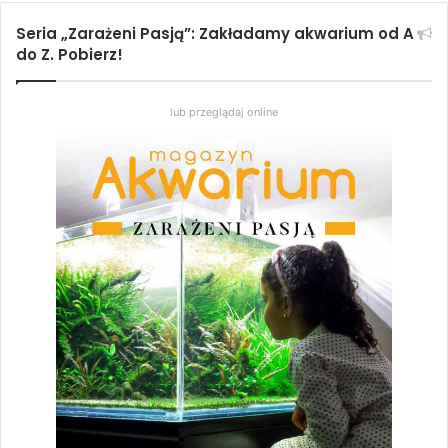
Chcę zamówić ten numer
Seria „Zarażeni Pasją”: Zakładamy akwarium od A
do Z. Pobierz!
czasopismo akwarystyczne
lub przeglądaj online
Magazyn Akwarium numer
publikacja akwarystyczna
wydawnictwo akwarystyczne