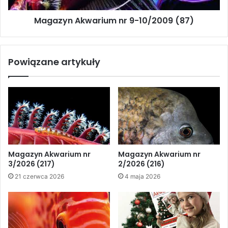
Akwarystycznej w Szczecinie.
Magazyn Akwarium nr 9-10/2009 (87)
Odpoczywajmy więc, bo już
niedługo przyjdzie nam
podróżować po Polsce wzdłuż i
Powiązane artykuły
wszerz.
Zachęcam do lektury nowej
dyskusji internetowej z forum
www.nano-reef.pl. Tym razem
temat z dziedziny akwarystyki
Magazyn Akwarium nr
Magazyn Akwarium nr
3/2026 (217)
2/2026 (216)
morskiej. Wielu z Was bardzo
21 czerwca 2026
4 maja 2026
dobrze wyraża się o tej nowej
formie publikacji.
Pragnę też zwrócić uwagę