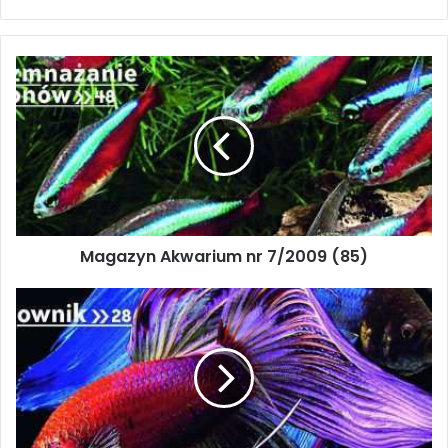
konkursy i wystawa w Krakowie –
gratka dla miłośników ryb
Magazyn
żyworodnych (patrz s. 57). Firma
Akwarium
Aquael ogłasza wyjątkowy konkurs
nr
7/2009
wiedzy akwarystycznej (patrz s.
(85)
57 i okładka) oraz zapowiada
organizację wystawy
akwarystycznej we wrześniu
Magazyn Akwarium nr 7/2009 (85)
na cześć 25. rocznicy swojego
istnienia. We wrześniu odbędzie
Magazyn
Akwarium
się też kolejny konkurs ryb
nr
9-
żyworodnych połączony z kolejną
10/2009
edycją
(87)
Zachodniopomorskiej Wystawy