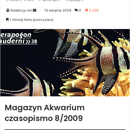
Send
Redakcja mA
16 sierpnia 2009
0
2 236
an
1 minutę temu przeczytany
email
Magazyn Akwarium
czasopismo 8/2009