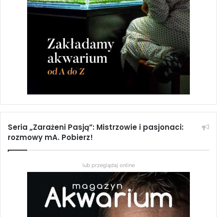
komarów, ochotek i wodzieni),
choć odpowiednio
przyzwyczajone, dość chętnie
jedzą także dobrej jakości suche
pokarmy płatkowe i granulowane.
Gatunki sezonowe mają bardzo
szybką przemianę materii, stąd są
zwykle bardzo żarłoczne. Nie
należy jednak ich przekarmiać –
Seria „Zarażeni Pasją”: Mistrzowie i pasjonaci:
rozmowy mA. Pobierz!
pokarm podajemy więc częściej,
ale w mniejszych ilościach. W ich
lub przeglądaj online
przypadku nie są również celowe
1–2-dniowe głodówki w tygodniu,
bowiem ryby te muszą, choćby