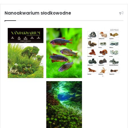
wewnętrzny filtr gąbkowy lub
Nanoakwarium słodkowodne
napędzany „brzęczykiem”) i
jednocześnie napowietrzana
przynajmniej latem. Ryby te
bowiem źle znoszą upały, które –
jak wspomniałem – skracają im
życie i bardzo osłabiają (osobniki
dorosłe są wówczas w ciągłej
gotowości do tarła). Jako podłoże
stosujemy grubszy piasek lub
drobny żwirek o jak najbardziej
ciemnym odcieniu. Oświetlenie
akwarium powinno być
przytłumione przez licznie obecną