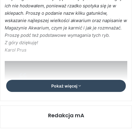
ich nie hodowałem, ponieważ rzadko spotyka się je w
sklepach. Proszę o podanie nazw kilku gatunków,
wskazanie najlepszej wielkości akwarium oraz napisanie w
Magazynie Akwarium, czym je karmić i jak je rozmnażać.
Proszę podć też podstawowe wymagania tych ryb.
Z góry dziękuję!
Karol Prus
Pokaż więcej
Gatunki sezonowe z rzędu
karpieńcokształtnych
(Cyprinodontiformes) – np.
Redakcja mA
wachlarki, zagrzebki – nie są zbyt
często oferowane w sklepach