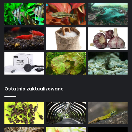
prawie zakończona. Wraz z
nastaniem pierwszych deszczów
ze złożonych jaj zaczynają
masowo wylęgać się larwy.
Narybek niemal natychmiast
podejmuje żerowanie i rośnie
wręcz w oczach. Praktycznie już
po 3–4 tygodniach młode rybki
zdolne są do rozrodu.
Ostatnio zaktualizowane
Podstawą w rozmnażaniu
sezonowych ryb
karpieńcokształtnych
jest użycie do rozrodu całkowicie
wyrośniętych, najlepiej już