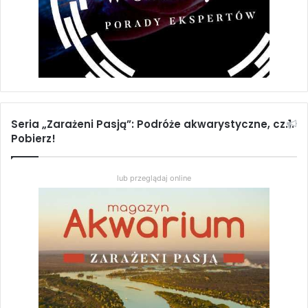
które ma u nich charakter ciągły),
dając tym samym zaczątek
nowemu pokoleniu. Ów swoisty
wyścig z czasem kończy się
niestety tragicznie dla wszystkich
dorosłych osobników wraz z
Seria „Zarażeni Pasją”: Podróże akwarystyczne, cz.1.
nadejściem pory suchej i szybkim
Pobierz!
wyschnięciem zbiornika.
lub przeglądaj online
Jednym z najciekawszych zjawisk w
rozrodzie gatunków sezonowych
jest tzw.
diapauza
, czyli przerwa
(zawieszenie) w rozwoju zarodka.
U gatunków afrykańskich trwa
zazwyczaj krótko (kilka tygodni), u