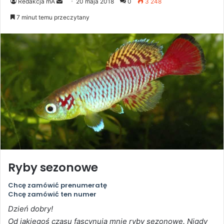
Send
Redakcja mA
20 maja 2018
0
3 248
an
7 minut temu przeczytany
email
Ryby sezonowe
Chcę zamówić prenumeratę
Chcę zamówić ten numer
Dzień dobry!
Od jakiegoś czasu fascynują mnie ryby sezonowe. Nigdy