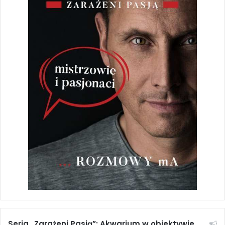
mało, ale codziennie coś zjeść,
aby pokryć wysokie wymagania
energetyczne swoich organizmów.
Sezonowe ryby karpieńcokształtne
zasiedlają w naturze okresowo
wysychające, niestabilne zbiorniki
wodne (często są to maleńkie
oczka wodne, rowy, a nawet
większe kałuże). Prawie wszystkie
należą do grupy taksonów
składających ikrę w podłożu. Jaja
wymagają krótszego lub
dłuższego
okresu przesuszenia
(wachlarki, zagrzebki
,
zagrzebce,
Seria „Zarażeni Pasją”: Akwarium w obiektywie.