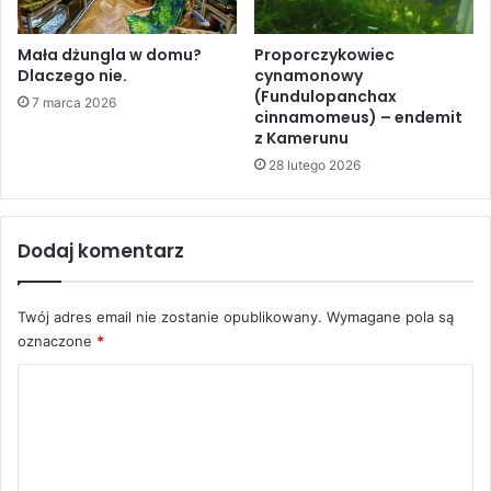
Z reguły utrzymuje się je w
Mała dżungla w domu?
Proporczykowiec
zbiornikach małych
Dlaczego nie.
cynamonowy
(Fundulopanchax
7 marca 2026
(niekiedy zaledwie kilkulitrowych,
cinnamomeus) – endemit
z Kamerunu
choć najlepsze są akwaria o
28 lutego 2026
pojemności 20–30 litrów),
jednogatunkowych, zawsze
szczelnie przykrytych (ryby te są
Dodaj komentarz
bardzo skoczne), gęsto
zarośniętych różnorodną
Twój adres email nie zostanie opublikowany.
Wymagane pola są
oznaczone
*
roślinnością, z dekoracjami w
K
postaci korzeni i kilku kamieni
o
tworzących kryjówki (korzystają z
m
nich słabsze osobniki oraz samice
e