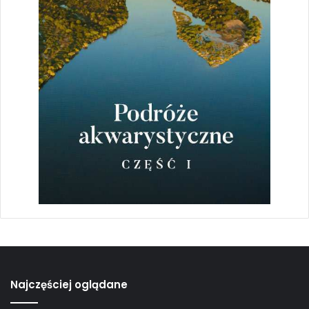
południowoamerykańskich zaś
nawet do dwóch lat. Diapauza
stanowi część osobliwej strategii
rozrodczej, umożliwiającej danemu
gatunkowi przetrwanie w
niekorzystnych warunkach
środowiskowych. Pojawia się ona
zasadniczo dwa razy podczas
całego rozwoju zarodkowego –
pierwszy raz w momencie
zaistnienia braku tlenu, a drugi –
bezpośrednio przed nastaniem
pory deszczowej, kiedy faza
Najczęściej oglądane
rozwoju embrionalnego jest już