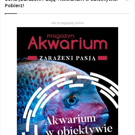
Pobierz!
niektóre proporczykowce: błękitny,
kalabarski, złotopręgi, Amieta,
lub przeglądaj online
Walkera i inne).
W warunkach naturalnych ich życie
nie trwa dłużej
niż kilka miesięcy do pół roku
(praktycznie przypada na porę
deszczową). Jest to dość krótki
czas, który musi wystarczyć
rybom na dorośnięcie i uzyskanie
dojrzałości płciowej oraz
wydalenie gamet (praktycznie
ryby codziennie odbywają tarło,