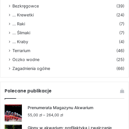
Bezkręgowce
(39)
... Krewetki
(24)
... Raki
(7)
... Ślimaki
(7)
... Kraby
(4)
Terrarium
(46)
Oczko wodne
(25)
Zagadnienia ogólne
(66)
Polecane publikacje
Prenumerata Magazynu Akwarium
Zakres
55,00
zł
–
264,00
zł
cen:
od
Glony w akwarium: profilaktyka i zwalczanie