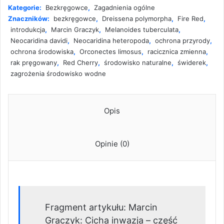
do
Kategorie:
Bezkręgowce
,
Zagadnienia ogólne
środowiska
Znaczników:
bezkręgowce
,
Dreissena polymorpha
,
Fire Red
,
–
introdukcja
,
Marcin Graczyk
,
Melanoides tuberculata
,
introdukcja,
Neocaridina davidi
,
Neocaridina heteropoda
,
ochrona przyrody
,
cz.
ochrona środowiska
,
Orconectes limosus
,
racicznica zmienna
,
3
rak pręgowany
,
Red Cherry
,
środowisko naturalne
,
świderek
,
zagrożenia środowisko wodne
Opis
Opinie (0)
Fragment artykułu: Marcin
Graczyk: Cicha inwazja – część