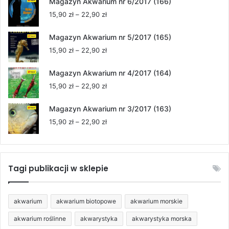
Magazyn Akwarium nr 6/2017 (166)
15,90 zł
Zakres
15,90
zł
–
22,90
zł
do
cen:
22,90 zł
od
Magazyn Akwarium nr 5/2017 (165)
15,90 zł
Zakres
15,90
zł
–
22,90
zł
do
cen:
22,90 zł
od
Magazyn Akwarium nr 4/2017 (164)
15,90 zł
Zakres
15,90
zł
–
22,90
zł
do
cen:
22,90 zł
od
Magazyn Akwarium nr 3/2017 (163)
15,90 zł
Zakres
15,90
zł
–
22,90
zł
do
cen:
22,90 zł
od
15,90 zł
do
Tagi publikacji w sklepie
22,90 zł
akwarium
akwarium biotopowe
akwarium morskie
akwarium roślinne
akwarystyka
akwarystyka morska