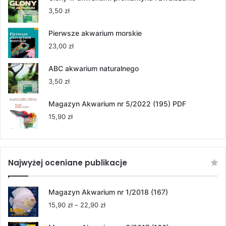
55,00 zł
3,50
zł
do
264,00 zł
Pierwsze akwarium morskie
23,00
zł
ABC akwarium naturalnego
3,50
zł
Magazyn Akwarium nr 5/2022 (195) PDF
15,90
zł
Najwyżej oceniane publikacje
Magazyn Akwarium nr 1/2018 (167)
Zakres
15,90
zł
–
22,90
zł
cen:
od