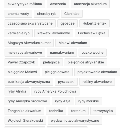
akwarystyka roślinna
Amazonia
aranżacja akwarium
chemia wody
choroby ryb
Cichlidae
czasopismo akwarystyczne
gębacze
Hubert Zientek
karmienie ryb
krewetki akwariowe
Lechosław Łątka
Magazyn Akwarium numer
Malawi akwarium
małe ryby akwariowe
nanoakwarium
oczko wodne
Paweł Czapczyk
pielęgnica
pielęgnice afrykańskie
pielęgnice Malawi
pielęgnicowate
projektowanie akwarium
publikacja akwarystyczna
pyszczaki
rośliny akwariowe
ryby Afryka
ryby Ameryka Południowa
ryby Ameryka Środkowa
ryby Azja
ryby morskie
Tanganika akwarium
technika
terrarium
terrarystyka
Wojciech Sierakowski
wydawnictwo akwarystyczne