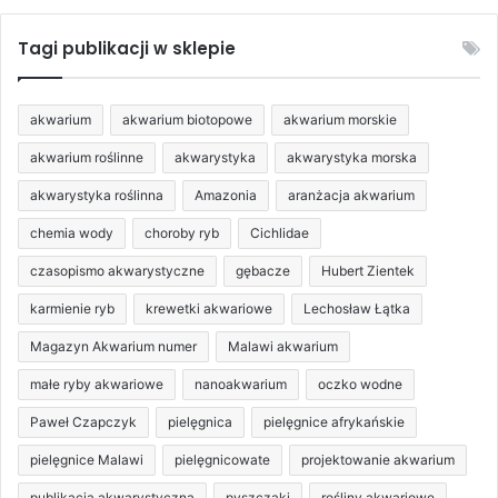
15,90 zł
do
Tagi publikacji w sklepie
22,90 zł
akwarium
akwarium biotopowe
akwarium morskie
akwarium roślinne
akwarystyka
akwarystyka morska
akwarystyka roślinna
Amazonia
aranżacja akwarium
chemia wody
choroby ryb
Cichlidae
czasopismo akwarystyczne
gębacze
Hubert Zientek
karmienie ryb
krewetki akwariowe
Lechosław Łątka
Magazyn Akwarium numer
Malawi akwarium
małe ryby akwariowe
nanoakwarium
oczko wodne
Paweł Czapczyk
pielęgnica
pielęgnice afrykańskie
pielęgnice Malawi
pielęgnicowate
projektowanie akwarium
publikacja akwarystyczna
pyszczaki
rośliny akwariowe