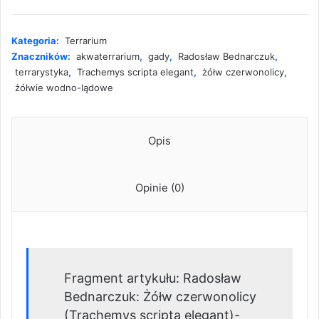
czerwonolicy
(Trachemys
scripta
Kategoria:
Terrarium
elegant)-
Znaczników:
akwaterrarium
,
gady
,
Radosław Bednarczuk
,
pielęgnacja
terrarystyka
,
Trachemys scripta elegant
,
żółw czerwonolicy
,
i
żółwie wodno-lądowe
rozród
Opis
Opinie (0)
Fragment artykułu: Radosław
Bednarczuk: Żółw czerwonolicy
(Trachemys scripta elegant)-