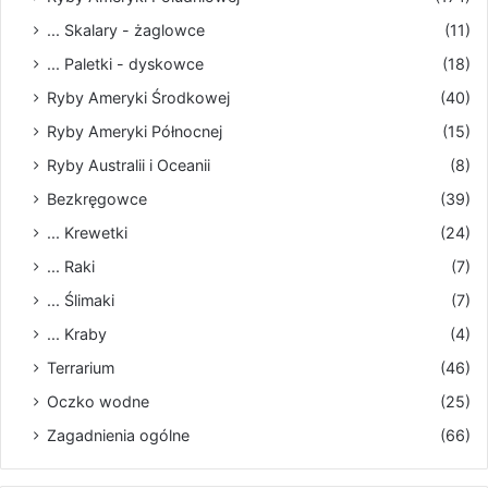
... Skalary - żaglowce
(11)
... Paletki - dyskowce
(18)
Ryby Ameryki Środkowej
(40)
Ryby Ameryki Północnej
(15)
Ryby Australii i Oceanii
(8)
Bezkręgowce
(39)
... Krewetki
(24)
... Raki
(7)
... Ślimaki
(7)
... Kraby
(4)
Terrarium
(46)
Oczko wodne
(25)
Zagadnienia ogólne
(66)