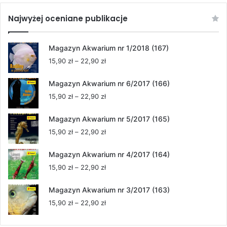
Najwyżej oceniane publikacje
Magazyn Akwarium nr 1/2018 (167)
Zakres
15,90
zł
–
22,90
zł
cen:
od
Magazyn Akwarium nr 6/2017 (166)
15,90 zł
Zakres
15,90
zł
–
22,90
zł
do
cen:
22,90 zł
od
Magazyn Akwarium nr 5/2017 (165)
15,90 zł
Zakres
15,90
zł
–
22,90
zł
do
cen:
22,90 zł
od
Magazyn Akwarium nr 4/2017 (164)
15,90 zł
Zakres
15,90
zł
–
22,90
zł
do
cen:
22,90 zł
od
Magazyn Akwarium nr 3/2017 (163)
15,90 zł
Zakres
15,90
zł
–
22,90
zł
do
cen:
22,90 zł
od