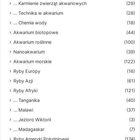
... Karmienie zwierząt akwariowych
(29)
... Technika w akwarium
(28)
... Chemia wody
(18)
Akwarium biotopowe
(44)
Akwarium roślinne
(100)
Nanoakwarium
(39)
Akwarium morskie
(122)
Ryby Europy
(16)
Ryby Azji
(61)
Ryby Afryki
(121)
... Tanganika
(40)
... Malawi
(37)
... Jezioro Wiktorii
(3)
... Madagaskar
(7)
Ryby Ameryki Południowej
(174)