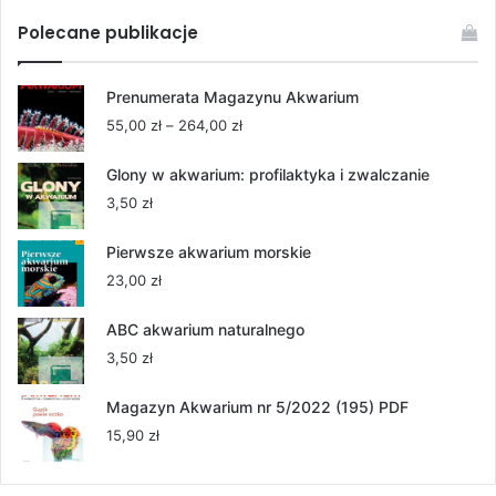
Polecane publikacje
Prenumerata Magazynu Akwarium
Zakres
55,00
zł
–
264,00
zł
cen:
od
Glony w akwarium: profilaktyka i zwalczanie
55,00 zł
3,50
zł
do
264,00 zł
Pierwsze akwarium morskie
23,00
zł
ABC akwarium naturalnego
3,50
zł
Magazyn Akwarium nr 5/2022 (195) PDF
15,90
zł