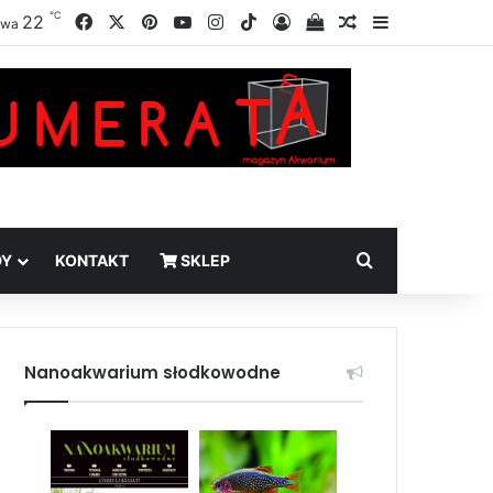
℃
Facebook
X
Pinterest
YouTube
Instagram
TikTok
22
Zaloguj
Sprawdź swój kosz
Losowy artykuł
Sidebar
awa
Szukaj
DY
KONTAKT
SKLEP
Nanoakwarium słodkowodne