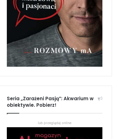
Seria „Zarażeni Pasją”: Akwarium w
obiektywie. Pobierz!
lub przeglądaj online