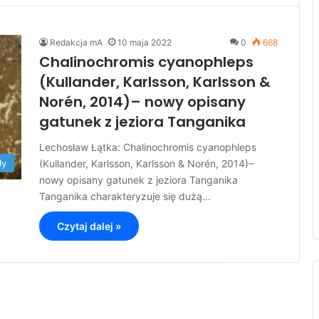
Redakcja mA
10 maja 2022
0
668
Chalinochromis cyanophleps
(Kullander, Karlsson, Karlsson &
Norén, 2014)– nowy opisany
gatunek z jeziora Tanganika
Lechosław Łątka: Chalinochromis cyanophleps
(Kullander, Karlsson, Karlsson & Norén, 2014)–
ły
nowy opisany gatunek z jeziora Tanganika
Tanganika charakteryzuje się dużą…
Czytaj dalej »