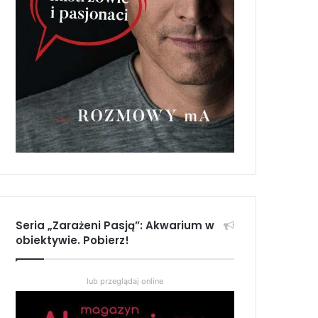
Seria „Zarażeni Pasją”: Akwarium w
obiektywie. Pobierz!
lub przeglądaj online