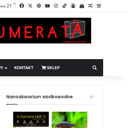
℃
Facebook
X
Pinterest
YouTube
Instagram
TikTok
21
Zaloguj
Sprawdź swój kosz
Losowy artykuł
Sidebar
awa
Szukaj
DY
KONTAKT
SKLEP
Nanoakwarium słodkowodne