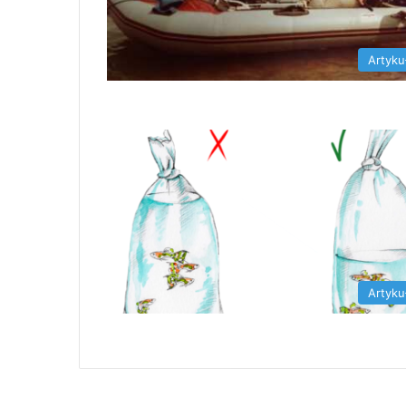
Artyku
Artyku