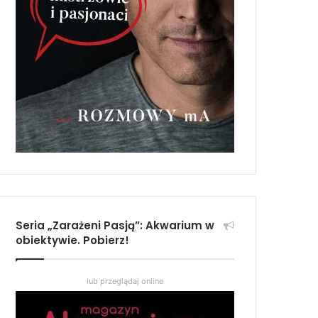
Seria „Zarażeni Pasją”: Akwarium w
obiektywie. Pobierz!
lub przeglądaj online