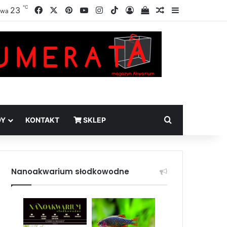
℃
Facebook
X
Pinterest
YouTube
Instagram
TikTok
23
Zaloguj
Sprawdź swój kosz
Losowy artykuł
Sidebar
awa
Szukaj
DY
KONTAKT
SKLEP
Nanoakwarium słodkowodne