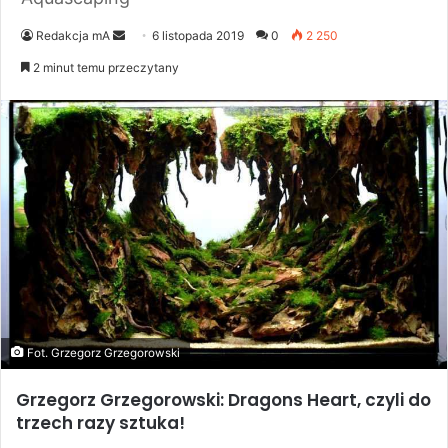
Send
Redakcja mA
6 listopada 2019
0
2 250
an
2 minut temu przeczytany
email
Fot. Grzegorz Grzegorowski
Grzegorz Grzegorowski: Dragons Heart, czyli do
trzech razy sztuka!