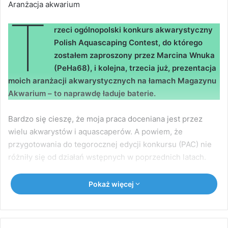
Aranżacja akwarium
T
rzeci ogólnopolski konkurs akwarystyczny
Polish Aquascaping Contest, do którego
zostałem zaproszony przez Marcina Wnuka
(PeHa68), i kolejna, trzecia już, prezentacja
moich aranżacji akwarystycznych na łamach Magazynu
Akwarium – to naprawdę ładuje baterie.
Bardzo się cieszę, że moja praca doceniana jest przez
wielu akwarystów i aquascaperów. A powiem, że
przygotowania do tegorocznej edycji konkursu (PAC) nie
różniły się od działań wstępnych w poprzednich latach.
Hardscape naszykowałem dużo wcześniej – po to, aby
Pokaż więcej
zostawić sobie sporo czasu na ewentualne poprawki.
Lubię bowiem, gdy w akwarium wszystko dopięte jest na
ostatni guzik, bo tylko takie aranżacje przyciągają potem