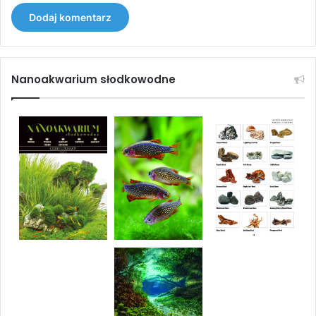
Nanoakwarium słodkowodne
Magazyn Akwarium nr 6/2019 (178)
Zakres
15,90
zł
–
22,90
zł
cen:
od
Wybierz opcje