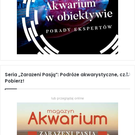
wynosiła:
wynosi:
Dodaj do koszyka
2,16 zł.
0,00 zł.
Elementy aranżacji akwarium
2,46
zł
Dodaj do koszyka
Seria „Zarażeni Pasją”: Podróże akwarystyczne, cz.1.
Pobierz!
akwarium naturalne
akwarium roślinne
lub przeglądaj online
aquascaping
aranżacja akwarium
Grzegorz Grzegorowski
nature aquarium
Polish Aquascaping Contest