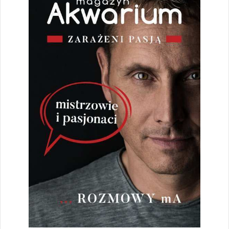
Dodaj do koszyka
Akwarium holenderskie
2,46
zł
Dodaj do koszyka
Projekty akwariów biotopowych
2,46
zł
Dodaj do koszyka