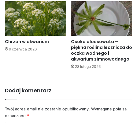
udałoby mi się w tym roku wystąpić w PAC. Z pewnością
po części ten sukces (zajęcie pierwszego miejsca w Polish
Aquascaping Contest 2019 – przyp. redakcja mA)
zawdzięczam również im!
Chrzan w akwarium
Osoka aloesowata –
Pozdrawiam wszystkich pozytywnie zakręconych
piękna roślina lecznicza do
9 czerwca 2026
akwarystów!
oczka wodnego i
akwarium zimnowodnego
28 lutego 2026
Dodaj komentarz
CAŁY ARTYKUŁ W PLIKU PDF LUB
W NUMERZE MAGAZYNU
Twój adres email nie zostanie opublikowany.
Wymagane pola są
AKWARIUM
oznaczone
*
K
o