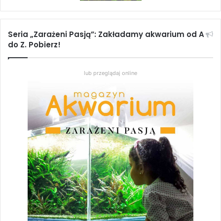
Dla pasjonatów akwarystyki także nie zabrakło rozrywek.
Aby podziwiać podwodny świat Afryki, stworzono Cueva
de Kitum.
Nazwę zaczerpnięto z istniejącej w Kenii jaskini
Seria „Zarażeni Pasją”: Zakładamy akwarium od A
pochodzenia wulkanicznego, która przez wieki była
do Z. Pobierz!
żłobiona przez słonie. Zwierzęta te poszukiwały soli
mineralnych niezbędnych w ich diecie i za pomocą swych
lub przeglądaj online
ciosów powiększały grotę.
W hiszpańskiej Kitum nie zobaczymy słoni, lecz potężne
akwaria z afrykańskimi pielęgnicami. Wśród pływających
tam ryb znaleźć można między innymi:
Dimidiochromis
compressiceps
,
Metriaclima pyrsonotos
,
Nimbochromis
livingstonii
,
Protomelas taeniolatus
,
Cyrtocara moorii
,
Labidochromis caeruleus
,
Melanochromis auratus
oraz
piękne
Labeo chrysophekadion
. Czasem zdarza się, że w
akwarium widać jedynie ryby żerujące wśród olbrzymich
skał, a tu nagle jedna z tych „skał” porusza się i zaczyna
pływać. Okazuje się, że są to hipopotamy nilowe,