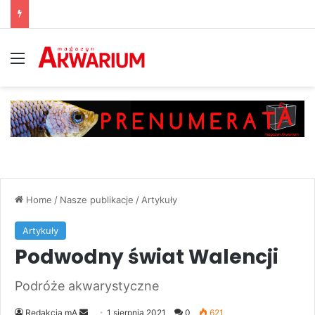
Menu
Home
/
Nasze publikacje
/
Artykuły
Artykuły
Podwodny świat Walencji
Podróże akwarystyczne
Send
Redakcja mA
1 sierpnia 2021
0
621