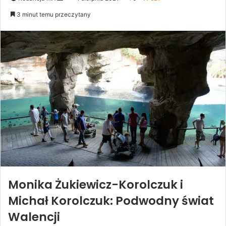
an
3 minut temu przeczytany
email
Monika Żukiewicz-Korolczuk
i
Michał Korolczuk
: Podwodny świat
Walencji