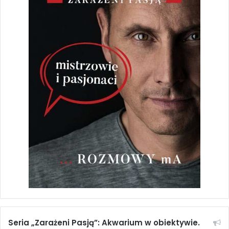
ciekawych miejsc, gwarantujących miłośnikom zwierząt
niezapomnianych wrażeń i spotkania z przeróżnymi
stworzeniami wodnymi i lądowymi. Wybierając się na
wakacyjny wyjazd, warto zaznaczyć sobie te miejsca na
mapie.
Dziękujemy Bioparc Valencia za udostępnienie zdjęć z
Jaskini Kitum.
Gracias a Bioparc Valencia por facilitarnos
las fotos de la Cueva Kitum
.
Magazyn Akwarium nr 4/2021 (188)
Zakres
15,90
zł
–
22,90
zł
cen:
od
Wybierz opcje
15,90 zł
do
Seria „Zarażeni Pasją”: Akwarium w obiektywie.
22,90 zł