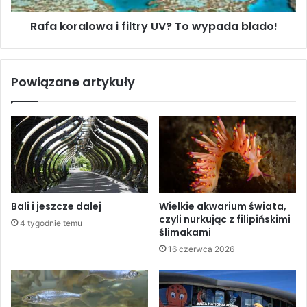
Rafa koralowa i filtry UV? To wypada blado!
Powiązane artykuły
fot. archiwum Bioparc Valencia
fot. archiwum Bioparc Valencia
Oceanogràfic – 35-metrowy
fot. M. i M. Korolczuk
tunel, fot. M. i M. Korolczuk
Bali i jeszcze dalej
Wielkie akwarium świata,
czyli nurkując z filipińskimi
4 tygodnie temu
ślimakami
16 czerwca 2026
Oceanogràfic – tunel, fot. M. i M.
Oceanogràfic – tunel, fot. M. i M.
Korolczuk
Korolczuk