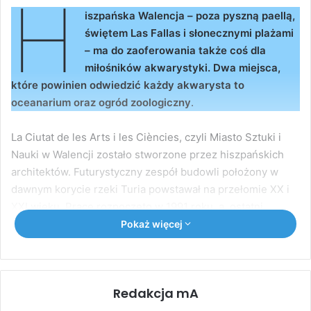
H
iszpańska Walencja – poza pyszną paellą,
świętem Las Fallas i słonecznymi plażami
– ma do zaoferowania także coś dla
miłośników akwarystyki. Dwa miejsca,
które powinien odwiedzić każdy akwarysta to
oceanarium oraz ogród zoologiczny
.
La Ciutat de les Arts i les Ciències, czyli Miasto Sztuki i
Nauki w Walencji zostało stworzone przez hiszpańskich
architektów. Futurystyczny zespół budowli położony w
dawnym korycie rzeki Turia powstawał na przełomie XX i
XXI wieku. Prace rozpoczęto w 1991 roku, a ostatni
budynek oficjalnie inaugurowano w 2005 roku. Kompleks
Pokaż więcej
składa się z sześciu imponujących części: L’
Hemisfèric
(mieści się tam kino
IMAX i planetarium), L’
Umbracle
(wyjątkowy ogród pełen roślinności i rzeźb),
el
Museu de
Redakcja mA
les Ciències (interaktywne centrum nauki)
,el
Palau de
les Arts Reina Sofía (opera),
L’À
gora (wielofunkcyjny