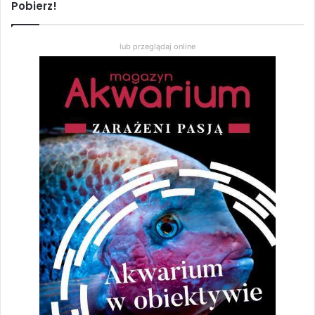
Pobierz!
Prenumerata Magazynu Akwarium
Zakres
55,00
zł
–
264,00
zł
lub przeglądaj online
cen:
od
Wybierz opcje
55,00 zł
do
264,00 zł
akwarium publiczne
Michał Korolczuk
Monika Żukiewicz-Korolczuk
oceanarium
podróże akwarystyczne