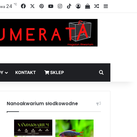
℃
Facebook
X
Pinterest
YouTube
Instagram
TikTok
24
Zaloguj
Sprawdź swój kosz
Losowy artykuł
Sidebar
awa
Szukaj
DY
KONTAKT
SKLEP
Nanoakwarium słodkowodne