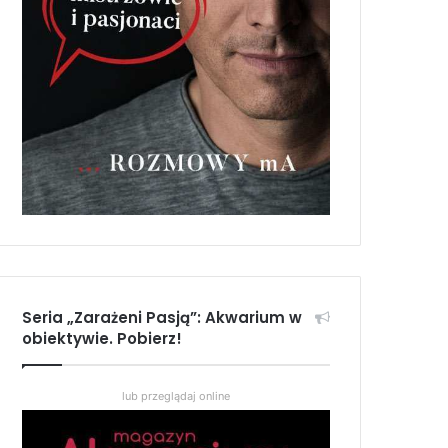
Seria „Zarażeni Pasją”: Akwarium w
obiektywie. Pobierz!
lub przeglądaj online