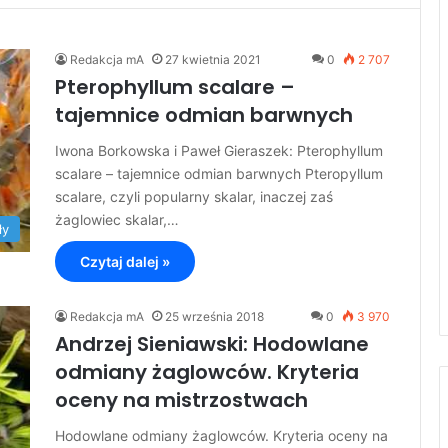
Redakcja mA
27 kwietnia 2021
0
2 707
Pterophyllum scalare –
tajemnice odmian barwnych
Iwona Borkowska i Paweł Gieraszek: Pterophyllum
scalare – tajemnice odmian barwnych Pteropyllum
scalare, czyli popularny skalar, inaczej zaś
żaglowiec skalar,…
ły
Czytaj dalej »
Redakcja mA
25 września 2018
0
3 970
Andrzej Sieniawski: Hodowlane
odmiany żaglowców. Kryteria
oceny na mistrzostwach
Hodowlane odmiany żaglowców. Kryteria oceny na