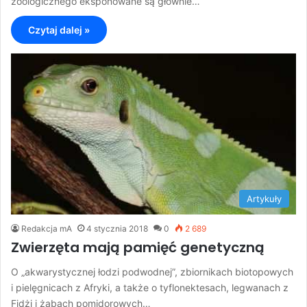
zoologicznego eksponowane są głównie…
Czytaj dalej »
Artykuły
Redakcja mA
4 stycznia 2018
0
2 689
Zwierzęta mają pamięć genetyczną
O „akwarystycznej łodzi podwodnej”, zbiornikach biotopowych
i pielęgnicach z Afryki, a także o tyflonektesach, legwanach z
Fidżi i żabach pomidorowych…