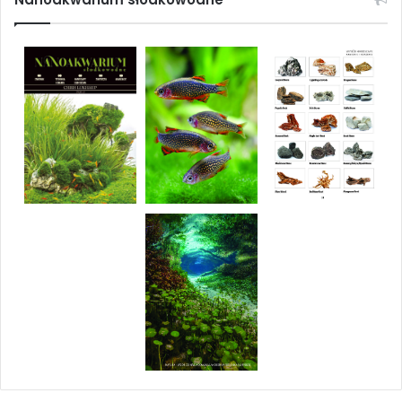
Lechosław Łątka:
Trematocara marginatum
– tajemniczy
gatunek pielęgnicy z jeziora Tanganika
Magdalena Jedlińska:
Bałtyk w szkle…
Grzegorz Zygmunt:
Proporczykowiec czerwonopręgi
(
Aphyosemion striatum
) – charakterystyka i rozród
Jacek Klonowicz:
Dekalog fotografa akwarysty
Marcin Chyła:
Rodzaj
Parosphromenus
, cz. 2
Andrzej Kociołkowski:
35 lat Klubu „Molinezja”
Chcę zamówić prenumeratę
Chcę zamówić ten numer