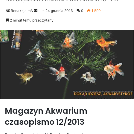
Send
Redakcja mA
24 grudnia 2013
0
1 599
an
2 minut temu przeczytany
email
Magazyn Akwarium
czasopismo 12/2013