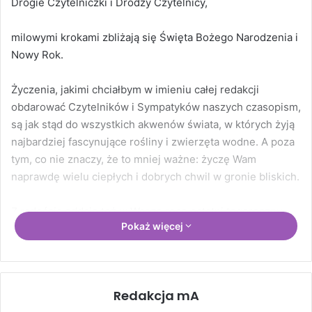
Drogie Czytelniczki i Drodzy Czytelnicy,
milowymi krokami zbliżają się Święta Bożego Narodzenia i
Nowy Rok.
Życzenia, jakimi chciałbym w imieniu całej redakcji
obdarować Czytelników i Sympatyków naszych czasopism,
są jak stąd do wszystkich akwenów świata, w których żyją
najbardziej fascynujące rośliny i zwierzęta wodne. A poza
tym, co nie znaczy, że to mniej ważne: życzę Wam
naprawdę wielu ciepłych i dobrych chwil w gronie bliskich.
Z radością oddaję też w Wasze ręce ostatni tegoroczny
Pokaż więcej
numer „Magazynu Akwarium”. Znajdziecie w nim
nietuzinkowe artykuły, będące świadectwem wiedzy, pasji
i doświadczenia znawców i hodowców. Co ważne: każdy
artykuł jest napisany przez kogoś innego, specjalizującego
Redakcja mA
się w omawianym przez siebie zagadnieniu. W ogóle