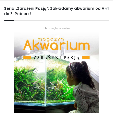
Seria „Zarażeni Pasją”: Zakładamy akwarium od A
czasopismo akwarystyczne
do Z. Pobierz!
Magazyn Akwarium numer
lub przeglądaj online
publikacja akwarystyczna
wydawnictwo akwarystyczne