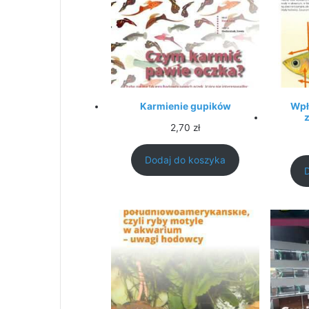
Karmienie gupików
Wpł
2,70
zł
Dodaj do koszyka