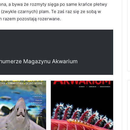
ona, a bywa że rozmyty sięga po same krańce płetwy
(zwykle czarnych) plam. Te zaś raz się ze sobą w
m razem pozostają rozerwane.
 w numerze Magazynu Akwarium