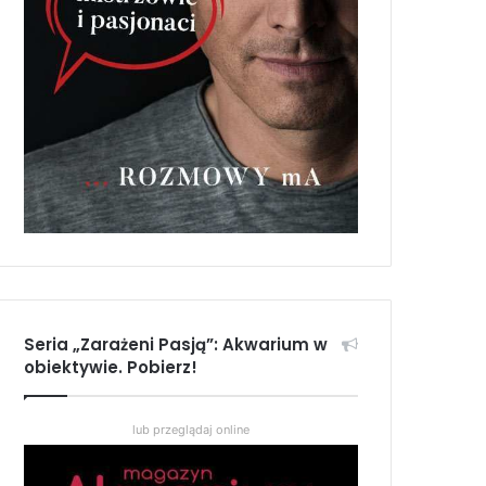
Seria „Zarażeni Pasją”: Akwarium w
obiektywie. Pobierz!
lub przeglądaj online