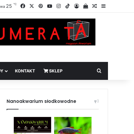
℃
Facebook
X
Pinterest
YouTube
Instagram
TikTok
25
Zaloguj
Sprawdź swój kosz
Losowy artykuł
Sidebar
awa
Szukaj
DY
KONTAKT
SKLEP
Nanoakwarium słodkowodne