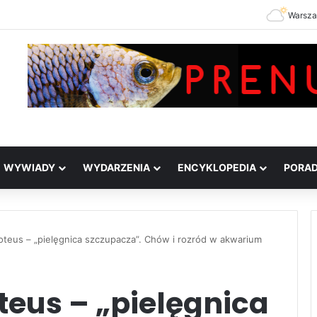
Warsz
WYWIADY
WYDARZENIA
ENCYKLOPEDIA
PORA
roteus – „pielęgnica szczupacza”. Chów i rozród w akwarium
teus – „pielęgnica