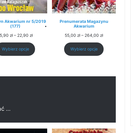
n Akwarium nr 5/2019
Prenumerata Magazynu
(177)
Akwarium
Zakres
Zakres
15,90
zł
–
22,90
zł
55,00
zł
–
264,00
zł
cen:
cen:
od
od
Wybierz opcje
Wybierz opcje
15,90 zł
55,00 zł
do
do
22,90 zł
264,00 zł
ać …