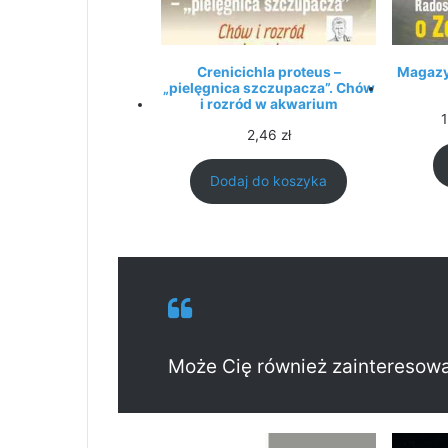
Crenicichla proteus –
Magazy
„pielęgnica szczupacza”. Chów
i rozród w akwarium
2,46
zł
Dodaj do koszyka
Może Cię również zainteresow