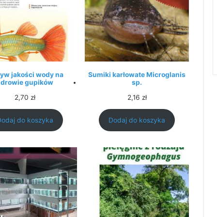
yw jakości wody na
Sumiki karłowate Microglanis
zdrowie gupików
sp.
2,70
zł
2,16
zł
Dodaj do koszyka
Dodaj do koszyka