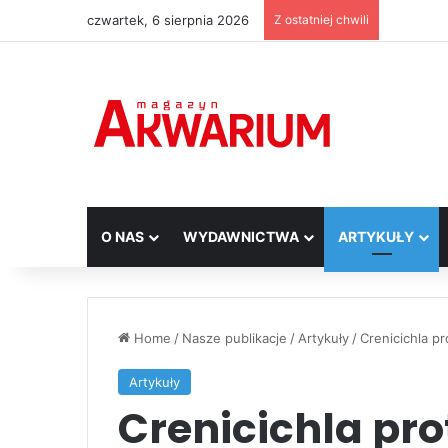
czwartek, 6 sierpnia 2026
Z ostatniej chwili
O NAS
WYDAWNICTWA
ARTYKUŁY
Home
/
Nasze publikacje
/
Artykuły
/
Crenicichla p
Artykuły
Crenicichla pro