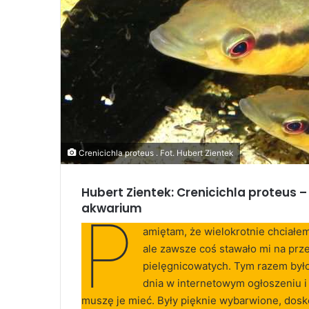
Crenicichla proteus . Fot. Hubert Zientek
Hubert Zientek: Crenicichla proteus –
akwarium
P
amiętam, że wielokrotnie chciałe
ale zawsze coś stawało mi na prz
pielęgnicowatych. Tym razem był
dnia w internetowym ogłoszeniu i 
muszę je mieć. Były pięknie wybarwione, dosk