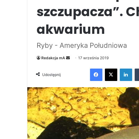
szczupacza”. C
akwarium
Ryby - Ameryka Południowa
Send
Redakcja mA
17 września 2019
an
Facebook
X
Lin
email
Udostępnij