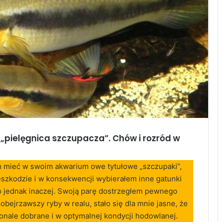
 „pielęgnica szczupacza”. Chów i rozród w
m mieć w swoim akwarium owe tytułowe „szczupaki”,
eszkodzie i w konsekwencji wybierałem inne gatunki
o jednak inaczej. Swoją parę dostrzegłem pewnego
obejrzawszy ryby w realu, stało się dla mnie jasne, że
onale dobrane i w optymalnej kondycji hodowlanej.