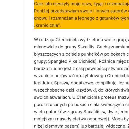
Całe lato cieszyły moje oczy, żyjąc i rozmnaż
Poniżej przedstawiam swoje i innych autorów
chowu i rozmnażania jednego z gatunków tych p
„krenicichle”.
W rodzaju Crenicichla wydzielono wiele grup, 
mianowicie do grupy Saxatilis. Cechą znamienną
błyszczących złociście punkcików po bokach c
grupy: Spangled Pike Cichlids). Różnice międz
bardzo trudno jest z całą pewnością stwierdzi
wizualnie porównać np. tytułowego Crenicichla
lepidota). Sprawę dodatkowo komplikują liczne
wszechobecne dziś krzyżówki, do których świ
swoich akwariach. U Crenicichla proteus (nazw
porozrzucanych po bokach ciała świecących ce
wielu gatunków z grupy Saxatilis są dwie jedn
mniejsza u nasady płetwy ogonowej). Mogą by
niżej ciemnym pasem) lub bardziej widoczne. 