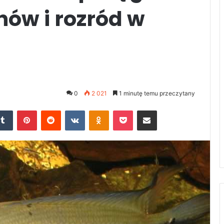
hów i rozród w
0
2 021
1 minutę temu przeczytany
kedIn
Tumblr
Pinterest
Reddit
VKontakte
Odnoklassniki
Pocket
Udostępnij przez e-mail