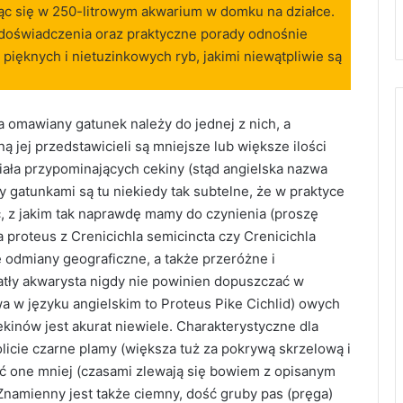
ając się w 250-litrowym akwarium w domku na działce.
 doświadczenia oraz praktyczne porady odnośnie
ięknych i nietuzinkowych ryb, jakimi niewątpliwie są
a omawiany gatunek należy do jednej z nich, a
 jej przedstawicieli są mniejsze lub większe ilości
iała przypominających cekiny (stąd angielska nazwa
y gatunkami są tu niekiedy tak subtelne, że w praktyce
ć, z jakim tak naprawdę mamy do czynienia (proszę
 proteus z Crenicichla semicincta czy Crenicichla
 odmiany geograficzne, a także przeróżne i
atły akwarysta nigdy nie powinien dopuszczać w
a w języku angielskim to Proteus Pike Cichlid) owych
kinów jest akurat niewiele. Charakterystyczne dla
olicie czarne plamy (większa tuż za pokrywą skrzelową i
ć one mniej (czasami zlewają się bowiem z opisanym
Znamienny jest także ciemny, dość gruby pas (pręga)