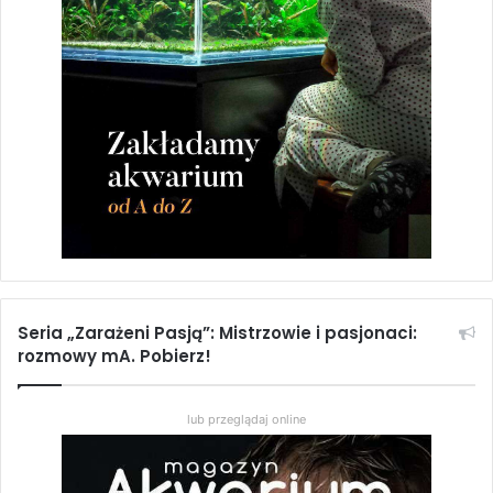
Podajemy im najdrobniejszy plankton: pierwotniaki, a po
kilku dniach świeżo wyklute larwy solowca. Z czasem
stopniowo można rozjaśnić nieco zbiornik i przejść na
grubszy żywy pokarm. Obficie karmione młode ryby rosną
stosunkowo szybko i już po 3–4 miesiącach osiągają
dojrzałość płciową.
Seria „Zarażeni Pasją”: Mistrzowie i pasjonaci:
rozmowy mA. Pobierz!
lub przeglądaj online