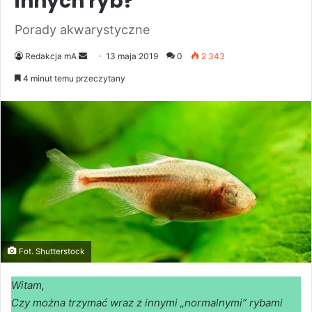
innych ryb?
Porady akwarystyczne
Send
Redakcja mA
13 maja 2019
0
2 343
an
4 minut temu przeczytany
email
Fot. Shutterstock
Witam,
Czy można trzymać wraz z innymi „normalnymi” rybami