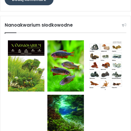
regularnych cotygodniowych podmianach ok. 20% wody w
zbiorniku.
Nanoakwarium słodkowodne
Prawidłowe wykarmienie ślepczyków nie sprawia żadnych
trudności. W naturze ryby te żywią się planktonem i innymi
drobnymi bezkręgowcami unoszącymi się w toni
podziemnych wód. W akwarium również chętnie zjadają
żywy pokarm w postaci grubszego planktonu (rozwielitka,
oczlik), larw ochotki, szklarki, larw komara. Doskonale
przystosowują się też do mrożonek oraz do wszelkich
suchych pokarmów w płatkach lub granulkach. W ich
lokalizacji pomagają im znakomicie rozwinięte zmysły
węchu i smaku. Jeżeli trzymamy ślepczyki w akwarium
ogólnym z innymi rybami, należy dbać, aby widzący
towarzysze nie wyjadali im pokarmu. Dobrym
rozwiązaniem jest wtedy karmienie tych rybek w godzinę
po wieczornym wyłączeniu oświetlenia.