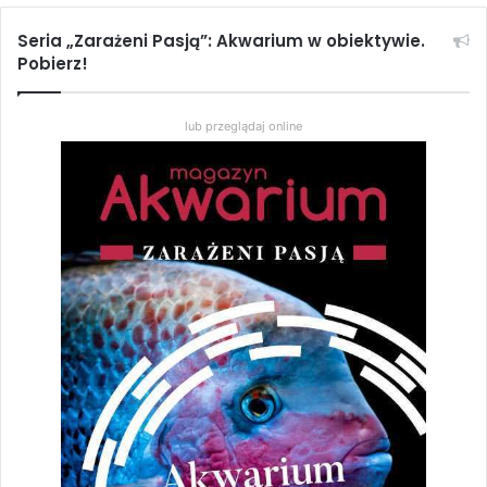
Seria „Zarażeni Pasją”: Akwarium w obiektywie.
Magazyn Akwarium nr 1/2015 (145)
Pobierz!
Zakres
11,50
zł
–
16,50
zł
cen:
lub przeglądaj online
od
Wybierz opcje
11,50 zł
do
16,50 zł
Tomocichla asfraci i Tomocichla tuba – pielęgnice
Ameryki Środkowej
4,30
zł
Dodaj do koszyka
Phallichthys tico