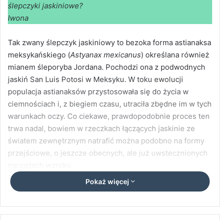
ślepczyki jaskiniowe?
Iwona
Tak zwany ślepczyk jaskiniowy to bezoka forma astianaksa
meksykańskiego (
Astyanax mexicanus
) określana również
mianem śleporyba Jordana. Pochodzi ona z podwodnych
jaskiń San Luis Potosi w Meksyku. W toku ewolucji
populacja astianaksów przystosowała się do życia w
ciemnościach i, z biegiem czasu, utraciła zbędne im w tych
warunkach oczy. Co ciekawe, prawdopodobnie proces ten
trwa nadal, bowiem w rzeczkach łączących jaskinie ze
światem zewnętrznym natrafić można podobno na formy
przejściowe, o jeszcze obecnych, ale już uwstecznionych
narządach wzroku.
Pokaż więcej
Ślepczyk jaskiniowy dorasta do 8 cm długości. Odznacza
się owalnym, silnie bocznie ścieśnionym ciałem. Dorosłe
ryby mają lśniący, cielisty, różowy kolor. Ich płetwy są małe