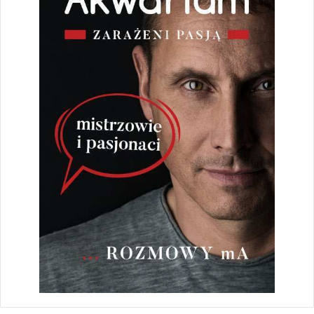
Prenumerata Magazynu Akwarium
Zakres
55,00
zł
–
264,00
zł
cen:
od
Wybierz opcje
55,00 zł
do
264,00 zł