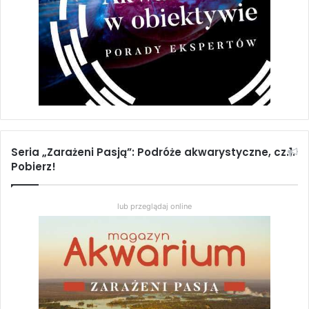
2,94
zł
Dodaj do koszyka
Pielęgnica kubańska (Nandopsis tetracanthus)
2,46
zł
Seria „Zarażeni Pasją”: Podróże akwarystyczne, cz.1.
Pobierz!
Dodaj do koszyka
lub przeglądaj online
Brachyrhapsis roseni
2,70
zł
Dodaj do koszyka