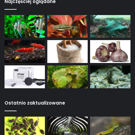
Najczęściej oglądane
2,16
zł
Dodaj do koszyka
Zróżnicowanie taksonomiczne ryb
piękniczkopodobnych (Poecilioidea)
2,46
zł
Dodaj do koszyka
Ostatnio zaktualizowane
Mieczyk Hellera – Xiphophorus helleri
2,46
zł
Dodaj do koszyka