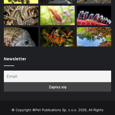
akwarium porady
astianaks meksykański
Astyanax mexicanus
porady akwarystyczne
ryby Ameryka Północna
Newsletter
ryby Ameryka Środkowa
ślepczyk jaskiniowy
© Copyright ©Pet Publications Sp. z o.o. 2026, All Rights