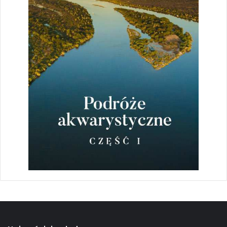
Bazalcik kostarykański (Hypsophrys nematopus)
2,70
zł
Dodaj do koszyka
Pielęgnica cytrynowa (Amphilophus citrinellus)
2,16
zł
Dodaj do koszyka
Mieczyki zielone w akwarium biotopowym