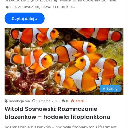
opinie, że owszem, akwaria morskie…
Czytaj dalej »
Artykuły
Redakcja mA
18 marca 2018
0
3 976
Witold Sosnowski: Rozmnażanie
błazenków – hodowla fitoplanktonu
Rozmnażanie błazenków – hodowla fitoplanktonu [fragment