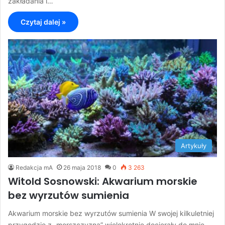
zakładania i…
Czytaj dalej »
Artykuły
Redakcja mA
26 maja 2018
0
3 263
Witold Sosnowski: Akwarium morskie
bez wyrzutów sumienia
Akwarium morskie bez wyrzutów sumienia W swojej kilkuletniej
przygodzie z „morszczyzną” wielokrotnie docierały do mnie