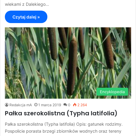
wiekami z Dalekiego…
Czytaj dalej »
Encyklopedia
Redakcja mA
1 marca 2019
0
2 264
Pałka szerokolistna (Typha latifolia)
Pałka szerokolistna (Typha latifolia) Opis: gatunek rodzimy.
Pospolicie porasta brzegi zbiorników wodnych oraz tereny