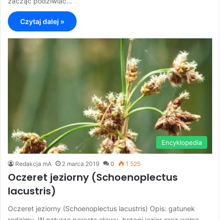
zacząć podziwiać…
Czytaj dalej »
Encyklopedia
Redakcja mA
2 marca 2019
0
1 525
Oczeret jeziorny (Schoenoplectus
lacustris)
Oczeret jeziorny (Schoenoplectus lacustris) Opis: gatunek
rodzimy. W naturze porasta stawy, brzegi jezior oraz wolno