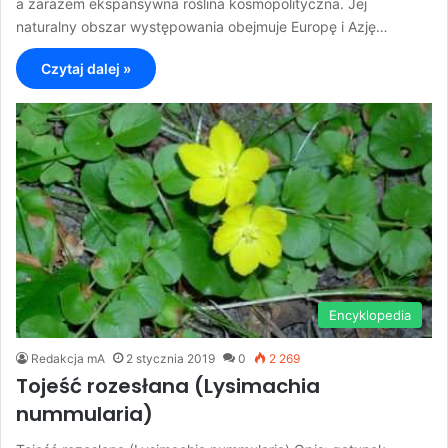
a zarazem ekspansywna roślina kosmopolityczna. Jej
naturalny obszar występowania obejmuje Europę i Azję…
Czytaj dalej »
Encyklopedia
Redakcja mA
2 stycznia 2019
0
2 269
Tojeść rozesłana (Lysimachia
nummularia)