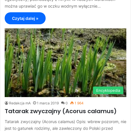
można uprawiać go w oczku wodnym wyłącznie…
Czytaj dalej »
Encyklopedia
Redakcja mA
1 marca 2019
0
1 964
Tatarak zwyczajny (Acorus calamus)
Tatarak zwyczajny (Acorus calamus) Opis: wbrew pozorom, nie
jest to gatunek rodzimy, ale zawleczony do Polski przed