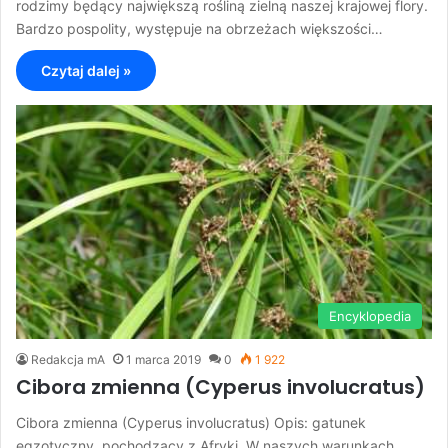
rodzimy będący największą rośliną zielną naszej krajowej flory.
Bardzo pospolity, występuje na obrzeżach większości…
Czytaj dalej »
Encyklopedia
Redakcja mA
1 marca 2019
0
1 922
Cibora zmienna (Cyperus involucratus)
Cibora zmienna (Cyperus involucratus) Opis: gatunek
egzotyczny, pochodzący z Afryki. W naszych warunkach